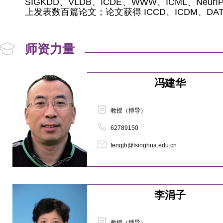
SIGKDD、VLDB、ICDE、WWW、ICML、NeurI
上发表数百篇论文；论文获得 ICCD、ICDM、DAT
师资力量
冯建华
教授（博导）
62789150
fengjh@tsinghua.edu.cn
李涓子
教授（博导）